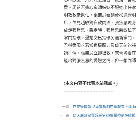
費。周芷若擔心衆師姊妹不服她出任掌
明教教衆幫忙。張無忌看到黃榜通緝明
店，乍見趙敏獨自飲悶酒，張無忌現身
放走張無忌，臨走時；張無忌趙敏私下
掌門指環，逼她交出指環另選新掌門，
君得悉周芷若知道屠龍刀及倚天劍的祕
她打傷。張無忌立即搶救，宋青書看在
道出對張無忌的愛戀之情，但一想到師
(
本文内容不代表本站观点。
)
---------------------------------
上一篇：
白蛇後傳第12集電視劇在線觀看下載dow
下一篇：
倚天屠龍記鄧超版第39集電視劇在線觀