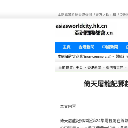
本站真誠介紹香港這個「東方之珠」和「亞洲
主頁
香港新聞
中國新聞
本網站是"非商業"(non-commercial)。
当前位置:
主页
>
香港新聞
>
香港看世界
>
倚天屠龍記鄧超
本文内容：
倚天屠龍記鄧超版第24集電視劇在線觀
心中感激。六大派之難告一段落，各派