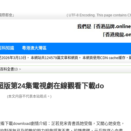
國際都會」
( UTF-8 Encoding. This page contains Ch
百科知識
粵港澳大灣區
 暫統計至2026年3月13日， 本網站共124579篇文章和網頁。 本網頁使用CDN cach
百科全書13
>
版第24集電視劇在線觀看下載do
(本文内容不代表本站观点。)
看下載download劇情介紹：芷若見宋青書爲她受傷，又關心她安危，
均對張無忌及明教的戮力相救感激不盡，前嫌盡釋，元兵陰謀心血盡