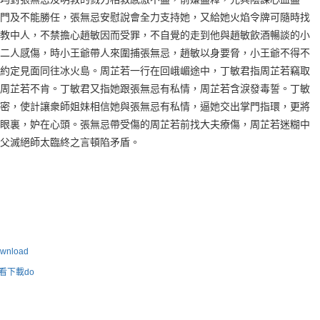
門及不能勝任，張無忌安慰說會全力支持她，又給她火焰令牌可隨時找
教中人，不禁擔心趙敏因而受罪，不自覺的走到他與趙敏飲酒暢談的小
二人感傷，時小王爺帶人來圍捕張無忌，趙敏以身要脅，小王爺不得不
約定見面同往冰火島。周芷若一行在回峨嵋途中，丁敏君指周芷若竊取
周芷若不肯。丁敏君又指她跟張無忌有私情，周芷若含淚發毒誓。丁敏
密，使計讓衆師姐妹相信她與張無忌有私情，逼她交出掌門指環，更將
眼裏，妒在心頭。張無忌帶受傷的周芷若前找大夫療傷，周芷若迷糊中
父滅絕師太臨終之言頓陷矛盾。
nload
看下載do