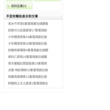
百科全書23
不定时随机显示的文章
淮水竹亭第8集電視劇在線觀看
如果可以這樣愛第17集電視劇
少年楊家將第34集電視劇在線
少年楊家將第36集電視劇在線
射鵰英雄傳第4集電視劇在線觀
犀利仁師第18集電視劇在線觀
倚天屠龍記鄧超版第24集電視
女醫·明妃傳第30集電視劇在線
射鵰英雄傳第13集電視劇在線
軒轅劍之天之痕第1集電視劇在