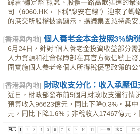
踩着“穩定幣”概念、股價一路高歌猛進的衆
司（6060.HK，下稱“衆安在線”）迎來了
的港交所股權披露顯示，螞蟻集團減持衆安..
個人養老金本金按照3%納稅
[
香港與內地
]
6月24日，針對“個人養老金投資收益部分需
人力資源和社會保障部在其官方微信號上發
圍實施個人養老金個人所得稅優惠政策的公告.
財政收支分化：收入承壓但
[
香港與內地
]
近日，財政部發布前5個月財政收支運行情況
預算收入96623億元，同比下降0.3%。其中
元，同比下降1.6%；非稅收入17467億元，同
首页
1
2
3
4
5
6
7
8
9
10
11
下一页
末页
共
4