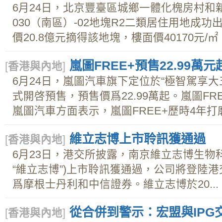
6月24日，北京豐臺區城鄉一體化槐房村和新
030（南區）-02地塊R2二類居住用地成
價20.8億元摘得該地塊，樓面價40170元/㎡
嵐圖FREE+預售22.99
[
香港與內地
]
6月24日，嵐圖汽車旗下定位於“極智駕享大五
式開啓預售，預售價爲22.99萬起。嵐圖FR
嵐圖汽車方面表示，嵐圖FREE+歷時4年打磨
維立志博上市聆訊獲通過
[
香港與內地
]
6月23日，港交所披露，南京維立志博生物
“維立志博”)上市聆訊獲通過，公司將登陸
爲摩根士丹利和中信證券。維立志博於20...
從合併到警示：宏盟與IPG
[
香港與內地
]