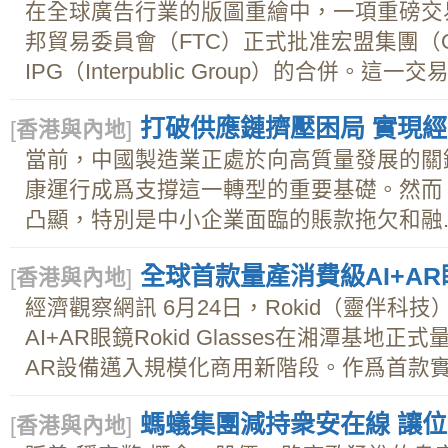
在全球廣告行業的版圖重繪中，一項重磅交
邦貿易委員會（FTC）正式批准宏盟集團（Om
IPG（Interpublic Group）的合併。這
打破供應鏈擠壓困局 實現
[
香港與內地
]
當前，中國製造業正處於向高質量發展的關
康運行成爲支撐這一轉型的重要基礎。然而
凸顯，特別是中小企業面臨的賬款拖欠和融..
全球首款量產消費級AI+AR
[
香港與內地
]
經濟觀察網訊 6月24日，Rokid（靈伴科
AI+AR眼鏡Rokid Glasses在湘潭基
AR設備邁入規模化商用新階段。作爲首款實現
螞蟻集團減持衆安在線 讓
[
香港與內地
]