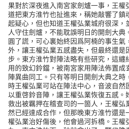
果對於深夜進入南宮家劍爐一事，王權
道把東方淮竹也扯進來，稱她敲響了鎮
起疑心，但也知道王權弘業城府很深，
人守住劍爐，不能耽誤明日的開劍大典
圓了謊，可心裏始終因爲阿楠的事生氣
外，讓王權弘業五感盡失，但最終還是
步。東方淮竹對陣法略有些研究，這纏
用的致幻鈴鐺，被南宮家用陣法佈置成
陣異曲同工。只有等明日開劍大典之時
時王權弘業可站在陣法中心，音波自然
以重啓鈴音陣，讓王權弘業恢復五感。
救出被羈押在稽查司的一箇人，王權弘
然已經達成合作，但那晚東方淮竹還是
權弘業治好傷後，他會過河拆橋。王權