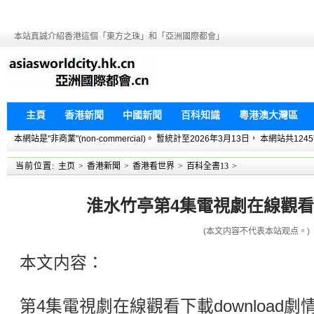
本站真誠介紹香港這個「東方之珠」和「亞洲國際都會」
主頁
香港新聞
中國新聞
百科知識
粵港澳大灣區
本網站是"非商業"(non-commercial)。 暫統計至2026年3月13日， 本網
当前位置:
主页
>
香港新聞
>
香港看世界
>
百科全書13
>
淮水竹亭第4集電視劇在線觀看下載
(本文内容不代表本站观点。)
本文内容：
第4集電視劇在線觀看下載download