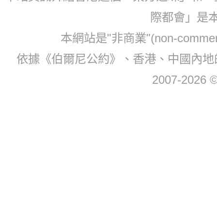
際都會」是
本網站是"非商業"(non-com
依據《伯爾尼公約》、香港、中國內地
2007-2026 © 