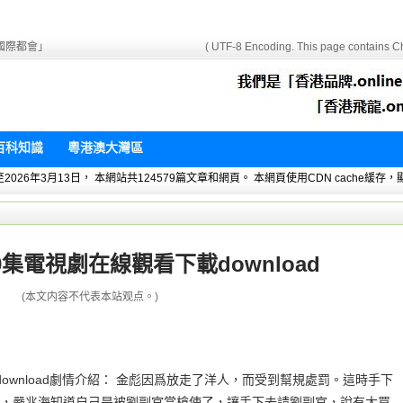
國際都會」
( UTF-8 Encoding. This page contains Ch
百科知識
粵港澳大灣區
 暫統計至2026年3月13日， 本網站共124579篇文章和網頁。 本網頁使用CDN cach
集電視劇在線觀看下載download
(本文内容不代表本站观点。)
ownload劇情介紹： 金彪因爲放走了洋人，而受到幫規處罰。這時手下
，嚴兆海知道自己是被劉副官當槍使了，讓手下去請劉副官，說有大買