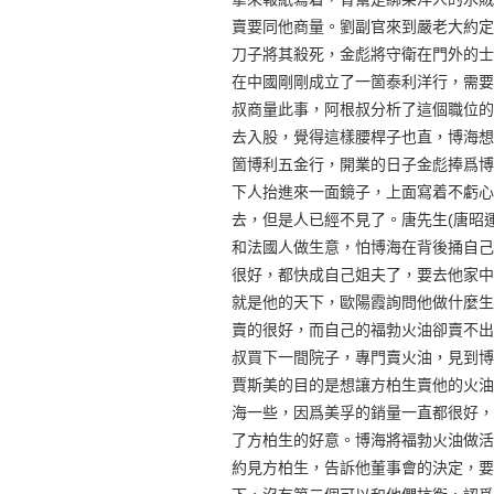
賣要同他商量。劉副官來到嚴老大約定
刀子將其殺死，金彪將守衛在門外的士
在中國剛剛成立了一箇泰利洋行，需要
叔商量此事，阿根叔分析了這個職位的
去入股，覺得這樣腰桿子也直，博海想
箇博利五金行，開業的日子金彪捧爲博
下人抬進來一面鏡子，上面寫着不虧心
去，但是人已經不見了。唐先生(唐昭
和法國人做生意，怕博海在背後捅自己
很好，都快成自己姐夫了，要去他家中
就是他的天下，歐陽霞詢問他做什麼生
賣的很好，而自己的福勃火油卻賣不出
叔買下一間院子，專門賣火油，見到博
賈斯美的目的是想讓方柏生賣他的火油
海一些，因爲美孚的銷量一直都很好，
了方柏生的好意。博海將福勃火油做活
約見方柏生，告訴他董事會的決定，要