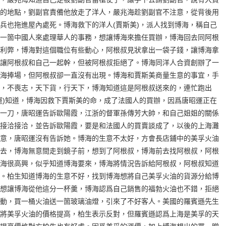
的地點，劉副官責備他放走了洋人，嚴兆海趁劉副官不注意，從背後用
兵也拖進屋內處死。博海救下的洋人(賈斯美)，派人找到博海，稱自己
一箇中國人來處理華人的事務，想讓博海來擔任買辦，博海回去同阿根
利弊，博海對這個職位有些動心，阿根叔見狀拿出一袋子錢，讓博海拿
讓阿根叔和自己一起幹，但被阿根叔拒絕了。博海同洋人合資創辦了一
海捧場，但阿根叔卻一直沒有出現。博海和賈斯美商量生意的事宜，手
，不喪志，天下貨，行天下，博海知道這是阿根叔送來的，連忙跑出
運)知道，博海因救下賈斯美的命，成了法國人的買辦，因爲唐昭運正在
一刀，唐昭運告訴歐陽霞，江浙的督軍孫傳芳大帥，和自己姐姐的關係
接洽接洽，並告訴歐陽霞，要是和法國人的買賣談成了，以後的上海灘
意，唐昭運沒有告訴她。博海的生意不太好，方會長店鋪中的美孚火油
去，博海無意間走到鏡子前，想到了阿根叔，博海前去找阿根叔，阿根
海很高興，似乎知道博海要來，博海將情況告訴給阿根叔，阿根叔知道
。柏生知道博海的生意不好，找到博海想將自己美孚火油的貨源分給博
想讓博海從他這分一杯羹，博海認爲自己銷售的福勃火油也不錯，拒絕
動，買一桶火油送一箇玻璃油燈，引來了不好客人。美國的羅賓遜先生
將美孚火油的價格提高，柏生表示反對，但羅賓遜認爲上海是美孚的天