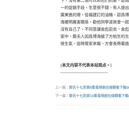
下，沒有第二個可以和他們抗衡，認爲
一的促銷手段，生意很不錯，有人提出
廣東進的燈，從福建訂的油桶，認爲博
海擺明厲害關係，勸他同寧波商會一起
沒有自己了，不同意讓金彪前去，金彪
家中，鄭夫人因爲博海搶了方柏生的生
很生氣，這時管家來報，方會長帶着造
(
本文内容不代表本站观点。
)
---------------------------------
上一篇：
鄭氏十七房第8集電視劇在線觀看下載dow
下一篇：
鄭氏十七房第10集電視劇在線觀看下載do