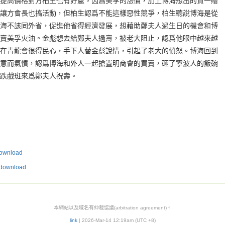
提高價格對方柏生也有好處。因爲美孚的漲價，加上博海想出的買一贈
讓方會長也搞活動，但柏生認爲不能這樣惡性競爭，柏生聽說博海是從
海不該同外省，促進他省得經濟發展，想藉助鄭夫人過生日的機會和博
賣美孚火油。金彪想去給鄭夫人過壽，被老大阻止，認爲他眼中越來越
在青龍會很得民心，手下人替金彪說情，引起了老大的憤怒。博海回到
意而氣憤，認爲博海和外人一起搶置明商會的買賣，砸了寧波人的飯碗
跌戲班來爲鄭夫人祝壽。
nload
wnload
本網站以及域名有仲裁協議(arbitration agreement)。
link
| 2026-Mar-14 12:19am (UTC +8)