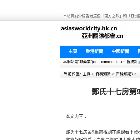
本站真誠介紹香港這個「東方之珠」和「亞洲
主頁
香港新聞
中國新聞
本網站是"非商業"(non-commercial)。
当前位置:
主页
>
百科知識
>
百科知識3
>
鄭氏十七房第9
本文内容：
鄭氏十七房第9集電視劇在線觀看下載d
拿來報紙寫着，青幫是綁架洋人的水賊