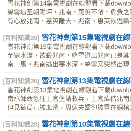
雪花神劍第14集電視劇在線觀看下載downl
絳雪追至朝陽坪，兆南、惠英不敵，危急之
有心放兆南、惠英離去，兆南、惠英欲過斷石樁
雪花神劍第15集電視劇在線觀
[
百科知識20
]
雪花神劍第15集電視劇在線觀看下載downl
至寒水潭，欲殺兆南，絳雪道出兆南已是其
南一馬。兆南逃出寒水潭，絳雪又突然出現，贈
雪花神劍第13集電視劇在線觀
[
百科知識20
]
雪花神劍第13集電視劇在線觀看下載downl
南承師命急往上官堡請救兵，上官煒偕兆南
但見鑣局已被血洗，周佩夫婦卻被置在銅棺之中
雪花神劍第10集電視劇在線觀
[
百科知識20
]