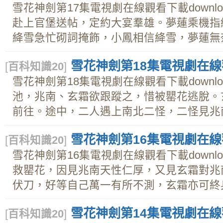
雪花神劍第17集電視劇在線觀看下載downl
赴上官堡送帖，定約大宴羣雄。夢蓮乘機指
絳雪急忙砌詞掩飾，小鳳相信絳雪，夢蓮無奈。
雪花神劍第18集電視劇在線觀
[
百科知識20
]
雪花神劍第18集電視劇在線觀看下載downl
池，兆南、玄霜欲跟蹤之，惜被罌花逃脫。
前往。途中，二人遇上南北二怪，二怪見兆南骨
雪花神劍第16集電視劇在線觀
[
百科知識20
]
雪花神劍第16集電視劇在線觀看下載downl
救罌花，因見兆南天性仁厚，又見玄霜對兆
伏刀，好等自己萬一有所不測，玄霜亦可終身有
雪花神劍第14集電視劇在線觀
[
百科知識20
]