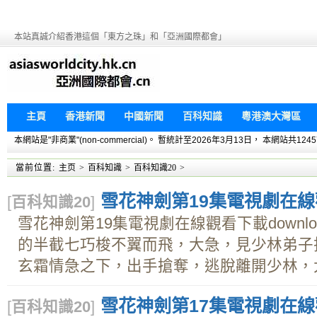
本站真誠介紹香港這個「東方之珠」和「亞洲國際都會」
主頁
香港新聞
中國新聞
百科知識
粵港澳大灣區
本網站是"非商業"(non-commercial)。 暫統計至2026年3月13日， 本網
當前位置:
主页
>
百科知識
>
百科知識20
>
雪花神劍第19集電視劇在線觀
[
百科知識20
]
雪花神劍第19集電視劇在線觀看下載downl
的半截七巧梭不翼而飛，大急，見少林弟子
玄霜情急之下，出手搶奪，逃脫離開少林，大方
雪花神劍第17集電視劇在線觀
[
百科知識20
]