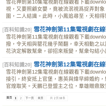
雪花神劍第10集電視劇在線觀看下載downl
視，又要照顧女嬰，竟被流泯視爲捉弄對象
圍，二人結識。此時，小鳳追尋至，天相得罌花
雪花神劍第11集電視劇在線觀
[
百科知識20
]
雪花神劍第11集電視劇在線觀看下載downl
撥，令天相與罌花幾乎鬧翻，幸天相動之以
花決定解散幫衆，卻招來叛變，幫衆勾結小鳳，
雪花神劍第12集電視劇在線觀
[
百科知識20
]
雪花神劍第12集電視劇在線觀看下載downl
接引，終安抵上官堡，惠英與煒早締婚約，
官煌取笑。天鵬已登盟主之位，羣雄贈鼎致賀，
首页
1
2
下一页
末页
共
2
页
18
条