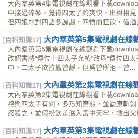
大內羣英第4集電視劇在線觀看下載downl
中接過碎琴，覺得四太子夠爽快，出與相見
但四娘則對四語多譏諷，四憤而狂飲，借酒謾罵
大內羣英第5集電視劇在線觀看
[
百科知識17
]
大內羣英第5集電視劇在線觀看下載downl
改詔書將“傳位十四太子允禎”改爲“傳位四
中。二太子欲拉攏曾靜，但爲曾所拒。曾...
大內羣英第2集電視劇在線觀看
[
百科知識17
]
大內羣英第2集電視劇在線觀看下載downl
袍與四太子有關，多乃知康熙，並勸康斬翎
怒殺之，並假扮欽差潛入宮中天牢，救出父親韓
大內羣英第3集電視劇在線觀看
[
百科知識17
]