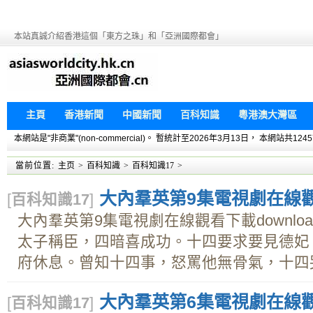
本站真誠介紹香港這個「東方之珠」和「亞洲國際都會」
主頁
香港新聞
中國新聞
百科知識
粵港澳大灣區
本網站是"非商業"(non-commercial)。 暫統計至2026年3月13日， 本網
當前位置:
主页
>
百科知識
>
百科知識17
>
大內羣英第9集電視劇在線觀看
[
百科知識17
]
大內羣英第9集電視劇在線觀看下載downl
太子稱臣，四暗喜成功。十四要求要見德妃
府休息。曾知十四事，怒罵他無骨氣，十四哭訴
大內羣英第6集電視劇在線觀看
[
百科知識17
]