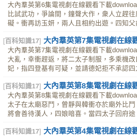
大內羣英第6集電視劇在線觀看下載downl
比試武功，爭論間，鐘聲大作，衆人立趕往
礙。衝再訪玉妍，兩人且相約出遊。四知父病危
大內羣英第7集電視劇在線觀看
[
百科知識17
]
大內羣英第7集電視劇在線觀看下載downl
大亂，幸衝趕返，將二太子制服，多乘機改
妃，指四登基有可疑，並請德妃拒不承認四之登
大內羣英第8集電視劇在線觀看
[
百科知識17
]
大內羣英第8集電視劇在線觀看下載downl
太子在太廟惡鬥，曾靜與韓衝亦於廟外比鬥
將會善待漢人，四娘暗喜。當四太子回府途，曾
大內羣英第4集電視劇在線觀看
[
百科知識17
]