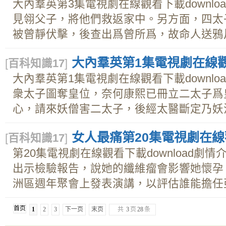
大內羣英第3集電視劇在線觀看下載downl
見翎父子，將他們救返家中。另方面，四太
被曾靜伏擊，後查出爲曾所爲，故命人送鴉片煙
大內羣英第1集電視劇在線觀看
[
百科知識17
]
大內羣英第1集電視劇在線觀看下載downl
衆太子圖奪皇位，奈何康熙已冊立二太子爲
心，請來妖僧害二太子，後經太醫斷定乃妖法所
女人最痛第20集電視劇在線觀
[
百科知識17
]
第20集電視劇在線觀看下載download劇
出示檢驗報告，說她的纖維瘤會影響她懷孕
洲區週年聚會上發表演講，以評估誰能擔任亞太
首页
1
2
3
下一页
末页
共
3
页
28
条