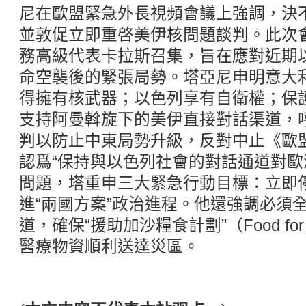
尼在歐盟緊急外長視頻會議上強調，決
並敦促立即重啓美伊核問題談判。此次
務高級代表卡拉斯召集，旨在應對近期
命空襲後的緊張局勢。塔亞尼申明意大
得擁有核武器；以色列享有自衛權；保
支持阿曼斡旋下的美伊直接對話渠道，
判以防止中東局勢升級，反對中止《歐
認爲“保持與以色列社會的對話通道對歐
問題，塔重申三大緊急行動目標：立即
進“兩國方案”政治進程。他還強調必須
道，確保“援助加沙糧食計劃”（Food fo
醫療物資順利送達災區。