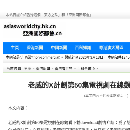
本站真誠介紹香港這個「東方之珠」和「亞洲國際都會」
主頁
香港新聞
中國新聞
百科知識
粵港澳大灣區
本網站是"非商業"(non-commercial)。 暫統計至2026年3月13日， 本網
当前位置:
主页
>
香港新聞
>
香港看世界
>
百科全書10
>
老威的X計劃第50集電視劇在線觀看
(本文内容不代表本站观点。)
本文内容：
老威的X計劃第50集電視劇在線觀看下載download劇情介紹：爲
公司作臥底。沒有想到，老威信口胡說的故事，竟然成了老闆看中的