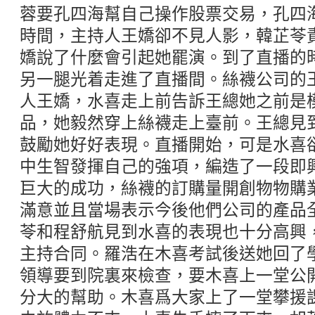
蓉要孔四海幫自己操作股票交易，孔四
時間，主持人王嬌卻不見人影，韓芷苓
嬌說了什麼會引起她罷演。到了直播的
另一腿光着走進了直播間。絲襪公司的
人王嬌，水喜走上前告訴王總她之前是
品，她毅然穿上絲襪走上臺前。王總見
鼓勵她好好表現。直播開始，可是水喜
中生智發揮自己的強項，編造了一段即
巨大的成功，絲襪的訂購量開創物物購
滿意並且當場表示今後他們公司的產品
苓和程舒航見到水喜的表現也十分高興
主持合同。羅浩在木喜考試後送她回了
領導要到院裏來檢查，要木喜上一堂公
分大的幫助。木喜爲大家上了一堂攀援