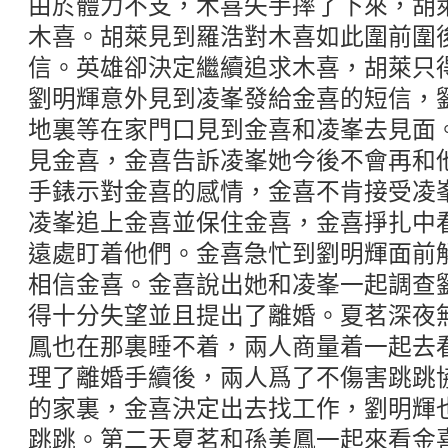
由於體力不支，木喜失手摔了下來，胡
木喜。胡萊見到羅浩對木喜如此圍前圍
信。英雄卻決定繼續追求木喜，胡萊只
劉明輝意外見到凌峯發給金喜的短信，
地裏等在家門口見到金喜和凌峯去見面
見金喜，金喜告訴凌峯她今後不會再和
手錶示對金喜的感情，金喜不肯接受凌
凌峯追上金喜並保住金喜，金喜掙扎中
遠處盯着他們。金喜急忙到劉明輝面前
相信金喜。金喜說出她和凌峯一起調查
得十分失望並且提出了離婚。夏茗深夜
鳳也在那裏睡不着，兩人商量着一起去
理了離婚手續後，兩人爲了不傷害跳跳
的家裏，金喜決定出去找工作，劉明輝
跳跳。第二天夏茗和孫美鳳一起來看金