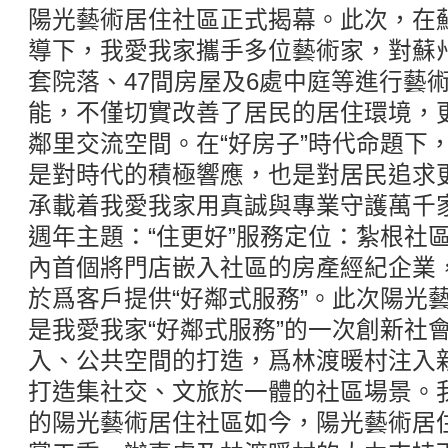
陽光藝術居住社區正式揭幕。此次，在
導下，我愛我家攜手多位藝術家，對蘇
套院落、47間房屋及6處中庭等進行藝
能，不僅切實改善了居民的居住環境，
鄰里交流空間。在“好房子”時代命題下
是對時代的積極響應，也是對居民追求
承載着我愛我家用真誠與專業守護萬千家
週年主題：“住更好”服務定位：紮根社區
內首個將門店嵌入社區的房產經紀企業
於爲客戶提供“好鄰式服務”。此次陽光
是我愛我家“好鄰式服務”的一次創新社
入、公共空間的打造，爲林渡暖村注入
打造集社交、文旅於一體的社區場景。
的陽光藝術居住社區如今，陽光藝術居