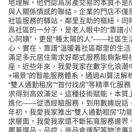
地理解，他們認爲房產交易的本質不是
與人關係情感的聯結。企業的門店不僅
社區服務的驛站、鄰里互助的樞紐。同
爲社區的一分子，是老人眼中的“靠譜小
心阿姨”，更是“種太陽的人”——社區生活
心、實在、靠譜”溫暖着社區鄰里的生
滿足多元居住需求好鄰式服務能夠紮根
座。近些年來，我愛我家在數字化浪潮中
+場景”的智能服務體系，通過AI算法
“雙人通勤租房”“首付找房”等精準化服務
求得到高效滿足。這種技術賦能，本質上
進化——從憑經驗服務，到用數據說話，
年初，我愛我家推出“雙人通勤租房”功
求層面，我愛我家還不斷拓寬服務邊界
覆蓋選品、品控、商品倉運配等物流專