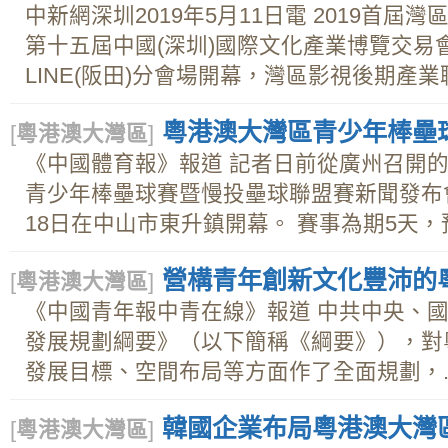
中新網深圳2019年5月11日電 2019首屆
第十五屆中國(深圳)國際文化產業博覽交易會
LINE(阪田)分會場開幕，灣區影視後期產業聯
粵港澳大灣區青少年棒壘
[
粵港澳大灣區
]
《中國體育報》報道 記者日前從廣州召開的
青少年棒壘球賽暨慢投壘球聯盟賽新聞發布
18日在中山市東升鎮開幕。 賽事為期5天，預.
營構青年創新文化豐沛的
[
粵港澳大灣區
]
《中國青年報中青在線》報道 中共中央、
發展規劃綱要》（以下簡稱《綱要》），對
發展目標、空間布局等方面作了全面規劃，..
韓國企業布局粵港澳大灣
[
粵港澳大灣區
]