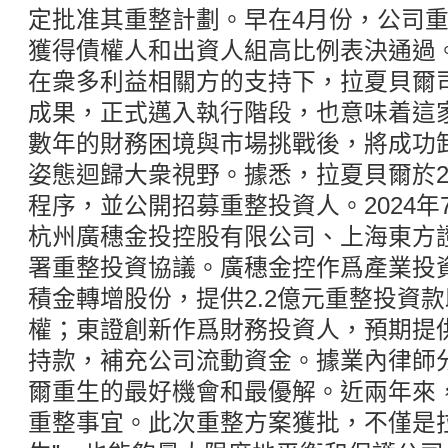
定批准其重整計劃。早在4月份，公司
獲得債權人和出資人組高比例表決通過
在衆多利益相關方的支持下，拉夏貝爾
成果，正式邁入執行階段，也意味着這家
數年的財務困境與市場挑戰後，將成功
姿態迴歸大衆視野。據悉，拉夏貝爾於2
程序，並公開招募重整投資人。2024
杭州廣穗金投控股有限公司、上海東方
署重整投資協議。廣穗金控作爲產業投
積金轉增股份，提供2.2億元重整投資
權；東證創新作爲財務投資人，預期提供
持款，補充公司流動資金。據業內律師
爾重生的最好機會和最優解。近兩年來
重整事宜。此次重整方案獲批，不僅是