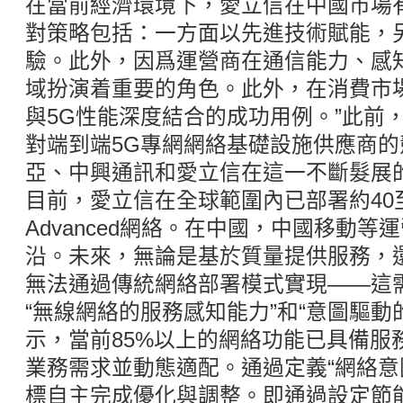
在當前經濟環境下，愛立信在中國市場
對策略包括：一方面以先進技術賦能，
驗。此外，因爲運營商在通信能力、感知
域扮演着重要的角色。此外，在消費市
與5G性能深度結合的成功用例。”此前，
對端到端5G專網網絡基礎設施供應商
亞、中興通訊和愛立信在這一不斷髮展
目前，愛立信在全球範圍內已部署約40至
Advanced網絡。在中國，中國移動
沿。未來，無論是基於質量提供服務，
無法通過傳統網絡部署模式實現——這
“無線網絡的服務感知能力”和“意圖驅動
示，當前85%以上的網絡功能已具備服
業務需求並動態適配。通過定義“網絡意
標自主完成優化與調整。即通過設定節