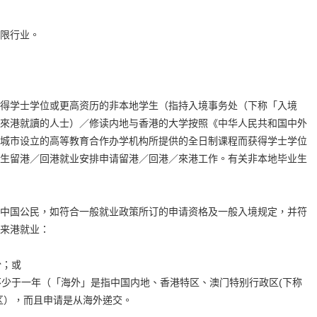
限行业。
得学士学位或更高资历的非本地学生（指持入境事务处（下称「入境
來港就讀的人士）／修读内地与香港的大学按照《中华人民共和国中外
城市设立的高等教育合作办学机构所提供的全日制课程而获得学士学位
生留港／回港就业安排申请留港／回港／來港工作。有关非本地毕业生
中国公民，如符合一般就业政策所订的申请资格及一般入境规定，并符
来港就业：
份；或
少于一年（「海外」是指中国内地、香港特区、澳门特别行政区(下称
区），而且申请是从海外递交。