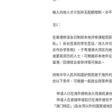
输入内地人才计划并无配额限制，亦不
注1：
在香港修读全日制经本地评审课程而获
处」）处长签发的学生签证／进入许可
合作办学条例》，于粤港澳大湾区内地
或更高资历的人士，可根据非本地毕业
留港／回港就业安排详情可按此。
持有中华人民共和国护照而居于海外的
合以下条件，可根据一般就业政策申请
申请人已在海外拥有永久性居民身
申请人在紧接申请前已在海外居住不
「澳门特区」)及台湾以外的国家或地