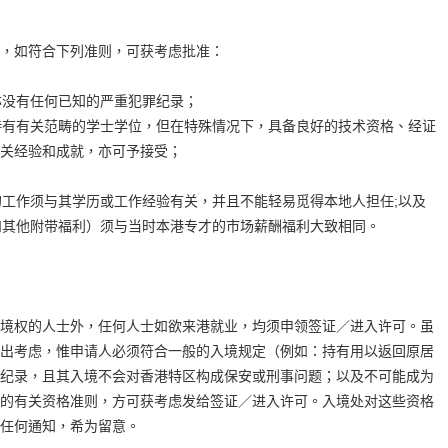
，如符合下列准则，可获考虑批准：
没有任何已知的严重犯罪纪录；
有有关范畴的学士学位，但在特殊情况下，具备良好的技术资格、经证
关经验和成就，亦可予接受；
工作须与其学历或工作经验有关，并且不能轻易觅得本地人担任;以及
其他附带福利）须与当时本港专才的市场薪酬福利大致相同。
境权的人士外，任何人士如欲来港就业，均须申领签证／进入许可。虽
出考虑，惟申请人必须符合一般的入境规定（例如：持有用以返回原居
纪录，且其入境不会对香港特区构成保安或刑事问题；以及不可能成为
的有关资格准则，方可获考虑发给签证／进入许可。入境处对这些资格
任何通知，希为留意。