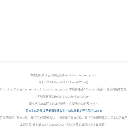
本網站以及域名有仲裁協議(arbitration agreement)。
link
| 2026-Mar-14 12:17am (UTC +8)
8 Encoding. This page contains Chinese characters.) | 本網頁通過CDN cache緩存，顯示的版
本網站的電郵Email: bsapphk@gmail.com
如本站涉及法律問題或糾紛等，請及時email通知本站。
關於本站的知識產權和法律聲明，請點擊此處查看說明 Legal
紹香港這個「東方之珠」和「亞洲國際都會」，香港和「東方之珠」和「亞洲國際都會」是本站的業
本網站是"非商業"(non-commercial)，沒有涉及商業利益或商業競爭。