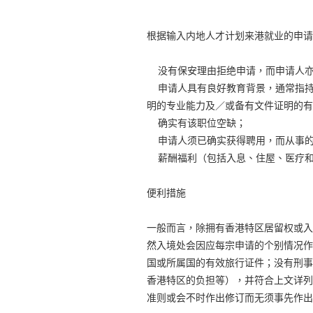
根据输入内地人才计划来港就业的申请
没有保安理由拒绝申请，而申请人亦
申请人具有良好教育背景，通常指持
明的专业能力及／或备有文件证明的有
确实有该职位空缺；
申请人须已确实获得聘用，而从事的
薪酬福利（包括入息、住屋、医疗和
便利措施
一般而言，除拥有香港特区居留权或入
然入境处会因应每宗申请的个别情况作
国或所属国的有效旅行证件；没有刑事
香港特区的负担等），并符合上文详列
准则或会不时作出修订而无须事先作出